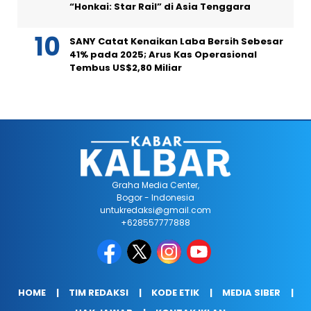
“Honkai: Star Rail” di Asia Tenggara
SANY Catat Kenaikan Laba Bersih Sebesar
41% pada 2025; Arus Kas Operasional
Tembus US$2,80 Miliar
Graha Media Center,
Bogor - Indonesia
untukredaksi@gmail.com
+628557777888
HOME
TIM REDAKSI
KODE ETIK
MEDIA SIBER