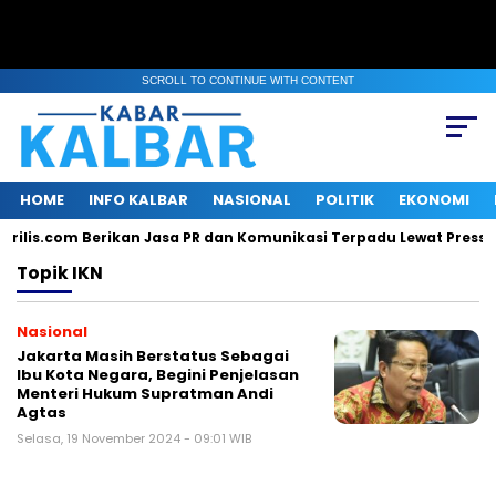
SCROLL TO CONTINUE WITH CONTENT
HOME
INFO KALBAR
NASIONAL
POLITIK
EKONOMI
rilis.com Berikan Jasa PR dan Komunikasi Terpadu Lewat Press R
Topik
IKN
Nasional
Jakarta Masih Berstatus Sebagai
Ibu Kota Negara, Begini Penjelasan
Menteri Hukum Supratman Andi
Agtas
Selasa, 19 November 2024 - 09:01 WIB