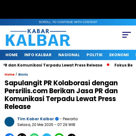
SCROLL TO CONTINUE WITH CONTENT
HOME
INFO KALBAR
NASIONAL
POLITIK
EKONOMI
 dan Komunikasi Terpadu Lewat Press Release
Fokus Benahi I
/
Home
BIsnis
Sapulangit PR Kolaborasi dengan
Persrilis.com Berikan Jasa PR dan
Komunikasi Terpadu Lewat Press
Release
Tim Kabar Kalbar
- Pewarta
Selasa, 20 Mei 2025
- 07:29 WIB