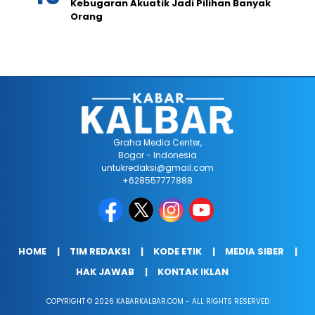
Kebugaran Akuatik Jadi Pilihan Banyak
Orang
Graha Media Center,
Bogor - Indonesia
untukredaksi@gmail.com
+628557777888
HOME
TIM REDAKSI
KODE ETIK
MEDIA SIBER
HAK JAWAB
KONTAK IKLAN
COPYRIGHT © 2026 KABARKALBAR.COM - ALL RIGHTS RESERVED