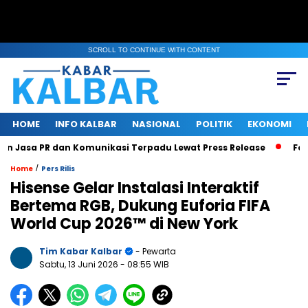
SCROLL TO CONTINUE WITH CONTENT
HOME
INFO KALBAR
NASIONAL
POLITIK
EKONOMI
asa PR dan Komunikasi Terpadu Lewat Press Release
Fokus Be
/
Home
Pers Rilis
Hisense Gelar Instalasi Interaktif
Bertema RGB, Dukung Euforia FIFA
World Cup 2026™ di New York
Tim Kabar Kalbar
- Pewarta
Sabtu, 13 Juni 2026
- 08:55 WIB