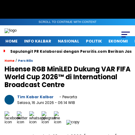
SCROLL TO CONTINUE WITH CONTENT
HOME
INFO KALBAR
NASIONAL
POLITIK
EKONOMI
Sapulangit PR Kolaborasi dengan Persrilis.com Berikan Jas
/
Home
Pers Rilis
Hisense RGB MiniLED Dukung VAR FIFA
World Cup 2026™ di International
Broadcast Centre
Tim Kabar Kalbar
- Pewarta
Selasa, 16 Juni 2026
- 06:14 WIB