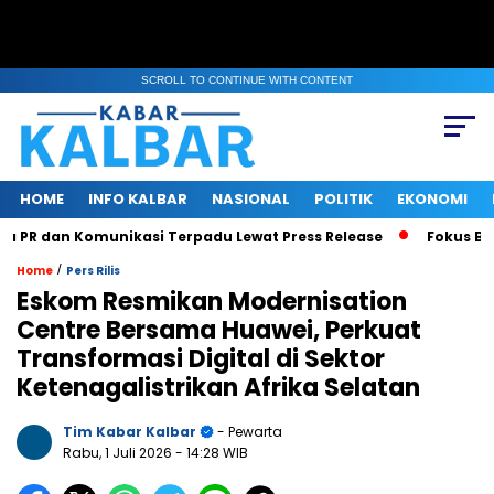
SCROLL TO CONTINUE WITH CONTENT
HOME
INFO KALBAR
NASIONAL
POLITIK
EKONOMI
PR dan Komunikasi Terpadu Lewat Press Release
Fokus Benah
/
Home
Pers Rilis
Eskom Resmikan Modernisation
Centre Bersama Huawei, Perkuat
Transformasi Digital di Sektor
Ketenagalistrikan Afrika Selatan
Tim Kabar Kalbar
- Pewarta
Rabu, 1 Juli 2026
- 14:28 WIB