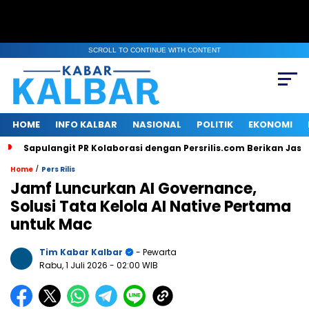
SCROLL TO CONTINUE WITH CONTENT
HOME
INFO KALBAR
NASIONAL
POLITIK
EKONOMI
Sapulangit PR Kolaborasi dengan Persrilis.com Berikan Jas
/
Home
Pers Rilis
Jamf Luncurkan AI Governance,
Solusi Tata Kelola AI Native Pertama
untuk Mac
Tim Kabar Kalbar
- Pewarta
Rabu, 1 Juli 2026
- 02:00 WIB