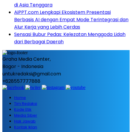
di Asia Tenggara
AiPPT.com Lengkapi Ekosistem Presentasi
Berbasis AI dengan Empat Mode Terintegrasi dan
Alur Kerja yang Lebih Cerdas
Sensasi Bubur Pedas: Kelezatan Menggoda Lidah
dari Berbagai Daerah
Graha Media Center,
Bogor - Indonesia
untukredaksi@gmail.com
+628557777888
Home
Tim Redaksi
Kode Etik
Media Siber
Hak Jawab
Kontak Iklan