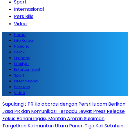
Sport
Internasional
Pers Rilis
Video
Home
Info Kalbar
Nasional
Politik
Ekonomi
Lifestyle
Entertainment
Sport
Internasional
Pers Rilis
Video
Sapulangit PR Kolaborasi dengan Persrilis.com Berikan
Jasa PR dan Komunikasi Terpadu Lewat Press Release
Fokus Benahi Irigasi, Mentan Amran Sulaiman
Targetkan Kalimantan Utara Panen Tiga Kali Setahun