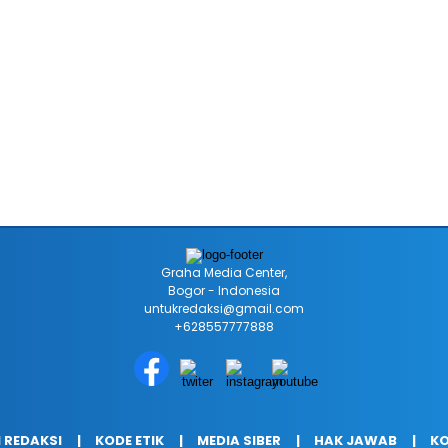
Graha Media Center,
Bogor - Indonesia
untukredaksi@gmail.com
+628557777888
 REDAKSI
KODE ETIK
MEDIA SIBER
HAK JAWAB
KO