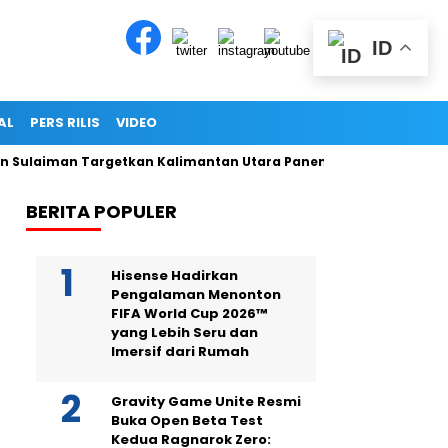
ID
AL
PERS RILIS
VIDEO
Sulaiman Targetkan Kalimantan Utara Panen Tiga Kali Setahun
BERITA POPULER
Hisense Hadirkan
Pengalaman Menonton
FIFA World Cup 2026™
yang Lebih Seru dan
Imersif dari Rumah
Gravity Game Unite Resmi
Buka Open Beta Test
Kedua Ragnarok Zero: