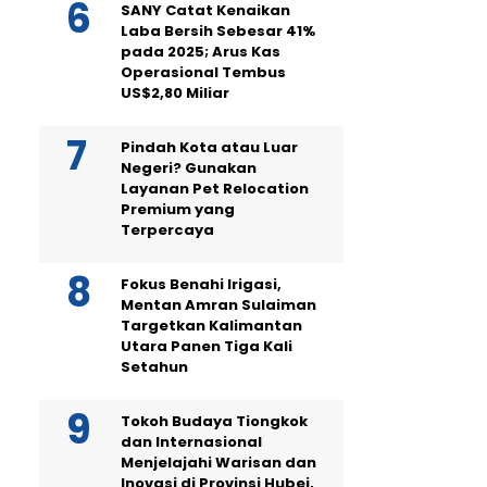
SANY Catat Kenaikan
Laba Bersih Sebesar 41%
pada 2025; Arus Kas
Operasional Tembus
US$2,80 Miliar
Pindah Kota atau Luar
Negeri? Gunakan
Layanan Pet Relocation
Premium yang
Terpercaya
Fokus Benahi Irigasi,
Mentan Amran Sulaiman
Targetkan Kalimantan
Utara Panen Tiga Kali
Setahun
Tokoh Budaya Tiongkok
dan Internasional
Menjelajahi Warisan dan
Inovasi di Provinsi Hubei,