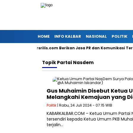
HOME
INFO KALBAR
NASIONAL
POLITIK
rasi dengan Persrilis.com Berikan Jasa PR dan Komunikasi Terpad
Topik
Partai Nasdem
Gus Muhaimin Disebut Ketua
Melangkahi Kemajuan yang D
Politik
| Rabu, 24 Juli 2024 - 07:15 WIB
KABARKALBAR.COM – Ketua Umum Partai 
tersendiri kepada Ketua Umum PKB Muha
terjalin…