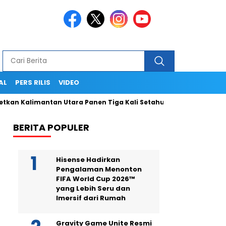
AL
PERS RILIS
VIDEO
alimantan Utara Panen Tiga Kali Setahun
Termasuk Dapat Ke
BERITA POPULER
Hisense Hadirkan
Pengalaman Menonton
FIFA World Cup 2026™
yang Lebih Seru dan
Imersif dari Rumah
Gravity Game Unite Resmi