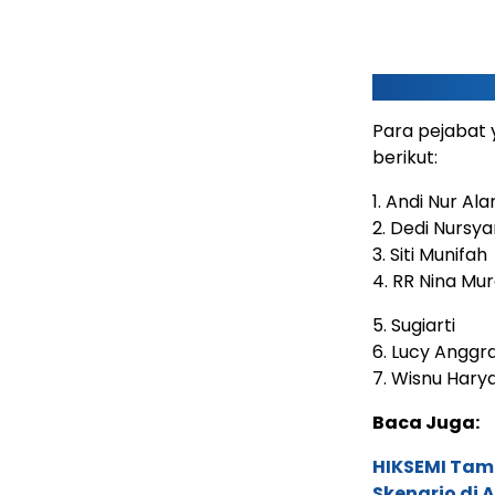
Para pejabat y
berikut:
1. Andi Nur A
2. Dedi Nursy
3. Siti Munifah
4. RR Nina Mu
5. Sugiarti
6. Lucy Anggra
7. Wisnu Hary
Baca Juga:
HIKSEMI Tam
Skenario di