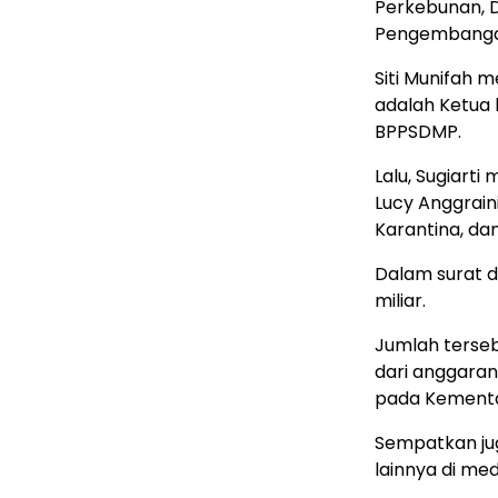
Perkebunan, 
Pengembangan
Siti Munifah 
adalah Ketua 
BPPSDMP.
Lalu, Sugiar
Lucy Anggrai
Karantina, da
Dalam surat d
miliar.
Jumlah terseb
dari anggaran
pada Kementa
Sempatkan ju
lainnya di med