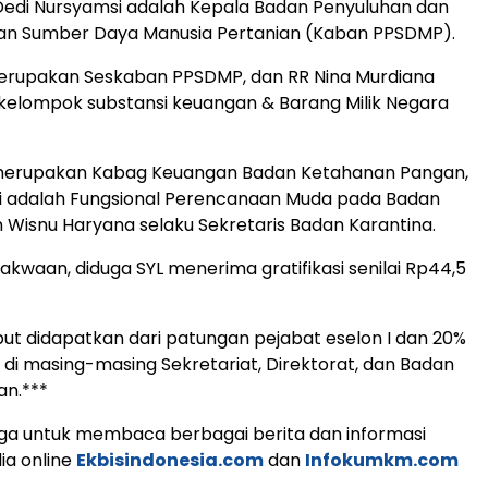
Dedi Nursyamsi adalah Kepala Badan Penyuluhan dan
 Sumber Daya Manusia Pertanian (Kaban PPSDMP).
merupakan Seskaban PPSDMP, dan RR Nina Murdiana
kelompok substansi keuangan & Barang Milik Negara
ti merupakan Kabag Keuangan Badan Ketahanan Pangan,
ni adalah Fungsional Perencanaan Muda pada Badan
n Wisnu Haryana selaku Sekretaris Badan Karantina.
akwaan, diduga SYL menerima gratifikasi senilai Rp44,5
ut didapatkan dari patungan pejabat eselon I dan 20%
 di masing-masing Sekretariat, Direktorat, dan Badan
n.***
ga untuk membaca berbagai berita dan informasi
ia online
Ekbisindonesia.com
dan
Infokumkm.com