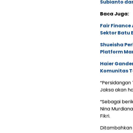
Subianto dan
Baca Juga:
Fair Financ
Sektor Batu 
Shueisha Pe
Platform Ma
Haier Ganden
Komunitas T
“Persidangan T
Jaksa akan had
“Sebagai berik
Nina Murdiana,
Fikri.
Ditambahkan A