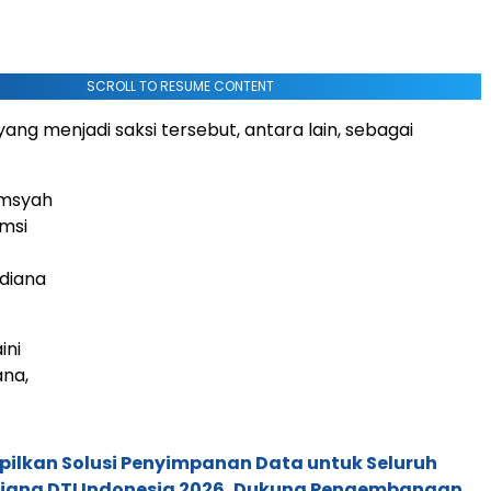
SCROLL TO RESUME CONTENT
ang menjadi saksi tersebut, antara lain, sebagai
lamsyah
amsi
rdiana
ini
ana,
pilkan Solusi Penyimpanan Data untuk Seluruh
 Ajang DTI Indonesia 2026, Dukung Pengembangan