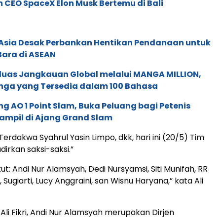
 CEO SpaceX Elon Musk Bertemu di Bali
e Asia Desak Perbankan Hentikan Pendanaan untuk
Bara di ASEAN
rluas Jangkauan Global melalui MANGA MILLION,
nga yang Tersedia dalam 100 Bahasa
g AO 1 Point Slam, Buka Peluang bagi Petenis
ampil di Ajang Grand Slam
erdakwa Syahrul Yasin Limpo, dkk, hari ini (20/5) Tim
irkan saksi-saksi.”
ut: Andi Nur Alamsyah, Dedi Nursyamsi, Siti Munifah, RR
 Sugiarti, Lucy Anggraini, san Wisnu Haryana,” kata Ali
li Fikri, Andi Nur Alamsyah merupakan Dirjen