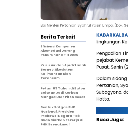
Eks Menteri Pertanian Syahrul Yasin Limpo. (Dok. S
KABARKALB
Berita Terkait
lingkungan Ke
Efisiensi Komponen
Akomodasi Dorong
Pengadilan Ti
Penurunan BPIH 2026
pejabat Kemen
Krisis Air dan Api di Tanah
Pusat, Senin 
Borneo, Ekosistem
Kalimantan Kian
Dalam sidang 
Terancam
Pertanian, Sy
Petani 63 Tahun di Buton
Subagyono, d
Selatan Jadi Korban
Mangsa Ular Piton Besar
Hatta.
Bentuk Satgas PHK
Nasional, Presiden
Prabowo: Negara Tak
Baca Juga:
akan Biarkan Pekerja di-
PHK Seenaknya!