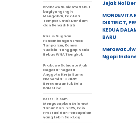
Jejak Nol De
Prabowo Subianto Sebut
bagi yang Ingin
MONDEVITA 
Mengabdi, Tak Ada
Tempat untuk Dendam
DISTRICT, P
dan Benci di Hati
KEDUA DALA
Kasus Dugaan
BARU
Penambangan Emas
Tanpa Izin, Komisi
Merawat Jiw
Yudisial Tanggapi Vonis
Bebas WNA Tiongkok
Ngopi Indon
Prabowo Subianto Ajak
Negara-negara
Anggota Kerja Sama
Ekonomi D-8 Kuat
Bersama untuk Bela
Palestina
Persrilis.com
Mengucapkan Selamat
Tahun Baru 2025, Raih
Prestasi dan Pencapaian
yang Lebih Baik Lagi!