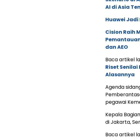
AI di Asia T
Huawei Jadi
Cision Raih
Pemantauan d
dan AEO
Baca artikel la
Riset Senilai
Alasannya
Agenda sidang 
Pemberantasa
pegawai Keme
Kepala Bagian
di Jakarta, Se
Baca artikel la