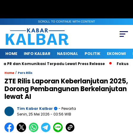
SCROLL TO CONTINUE WITH CONTENT
HOME
INFO KALBAR
NASIONAL
POLITIK
EKONOMI
 dan Komunikasi Terpadu Lewat Press Release
Fokus Benahi I
/
Home
Pers Rilis
ZTE Rilis Laporan Keberlanjutan 2025,
Dorong Pembangunan Berkelanjutan
lewat AI
Tim Kabar Kalbar
- Pewarta
Senin, 25 Mei 2026
- 03:56 WIB