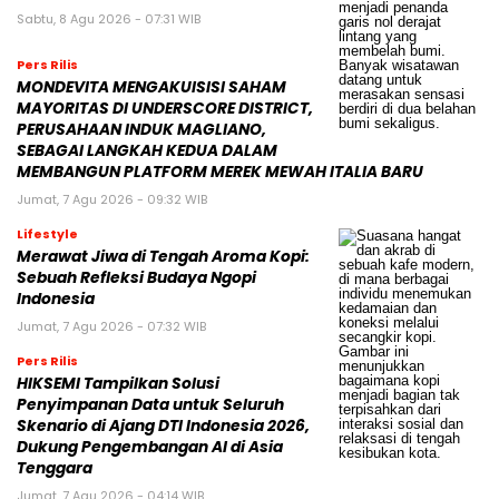
Sabtu, 8 Agu 2026 - 07:31 WIB
Pers Rilis
MONDEVITA MENGAKUISISI SAHAM
MAYORITAS DI UNDERSCORE DISTRICT,
PERUSAHAAN INDUK MAGLIANO,
SEBAGAI LANGKAH KEDUA DALAM
MEMBANGUN PLATFORM MEREK MEWAH ITALIA BARU
Jumat, 7 Agu 2026 - 09:32 WIB
Lifestyle
Merawat Jiwa di Tengah Aroma Kopi:
Sebuah Refleksi Budaya Ngopi
Indonesia
Jumat, 7 Agu 2026 - 07:32 WIB
Pers Rilis
HIKSEMI Tampilkan Solusi
Penyimpanan Data untuk Seluruh
Skenario di Ajang DTI Indonesia 2026,
Dukung Pengembangan AI di Asia
Tenggara
Jumat, 7 Agu 2026 - 04:14 WIB