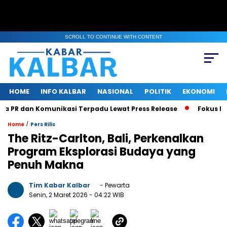
SCROLL TO CONTINUE WITH CONTENT
HOME
INFO KALBAR
NASIONAL
POLITIK
EKONOMI
 dan Komunikasi Terpadu Lewat Press Release
Fokus Benahi 
/
Home
Pers Rilis
The Ritz-Carlton, Bali, Perkenalkan
Program Eksplorasi Budaya yang
Penuh Makna
Tim Kabar Kalbar
- Pewarta
Senin, 2 Maret 2026
- 04:22 WIB