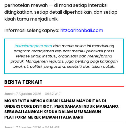
perhotelan mewah — di mana setiap interaksi
ditingkatkan, setiap detail diperhatikan, dan setiap
kisah tamu menjadi unik.
Informasi selengkapnya:
ritzcarltonbali.com
Jasasiaranpers.com
dan media online ini mendukung
program manajemen reputasi melalui publikasi press
release untuk institusi, organisasi dan merek/brand
produk. Manajemen reputasi juga penting bagi kalangan
birokrat, politisi, pengusaha, selebriti dan tokoh publik.
BERITA TERKAIT
Jumat, 7 Agustus 2026 - 09:32 WIB
MONDEVITA MENGAKUISISI SAHAM MAYORITAS DI
UNDERSCORE DISTRICT, PERUSAHAAN INDUK MAGLIANO,
SEBAGAI LANGKAH KEDUA DALAM MEMBANGUN
PLATFORM MEREK MEWAH ITALIA BARU
Jumat, 7 Agustus 2026 - 04:14 WIB