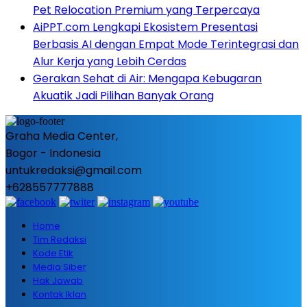
Pet Relocation Premium yang Terpercaya
AiPPT.com Lengkapi Ekosistem Presentasi
Berbasis AI dengan Empat Mode Terintegrasi dan
Alur Kerja yang Lebih Cerdas
Gerakan Sehat di Air: Mengapa Kebugaran
Akuatik Jadi Pilihan Banyak Orang
Graha Media Center,
Bogor - Indonesia
untukredaksi@gmail.com
+628557777888
Home
Tim Redaksi
Kode Etik
Media Siber
Hak Jawab
Kontak Iklan