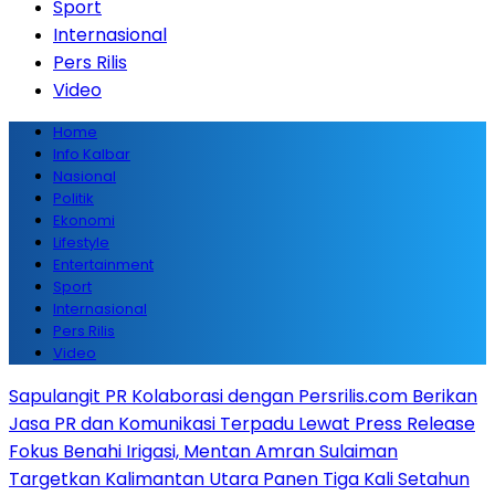
Sport
Internasional
Pers Rilis
Video
Home
Info Kalbar
Nasional
Politik
Ekonomi
Lifestyle
Entertainment
Sport
Internasional
Pers Rilis
Video
Sapulangit PR Kolaborasi dengan Persrilis.com Berikan
Jasa PR dan Komunikasi Terpadu Lewat Press Release
Fokus Benahi Irigasi, Mentan Amran Sulaiman
Targetkan Kalimantan Utara Panen Tiga Kali Setahun