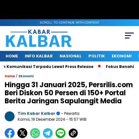
SCROLL TO CONTINUE WITH CONTENT
HOME
INFO KALBAR
NASIONAL
POLITIK
EKONOMI
munikasi Terpadu Lewat Press Release
Fokus Benahi Irigasi
/
Home
Ekonomi
Hingga 31 Januari 2025, Persrilis.com
Beri Diskon 50 Persen di 150+ Portal
Berita Jaringan Sapulangit Media
Tim Kabar Kalbar
- Pewarta
Kamis, 19 Desember 2024
- 15:57 WIB