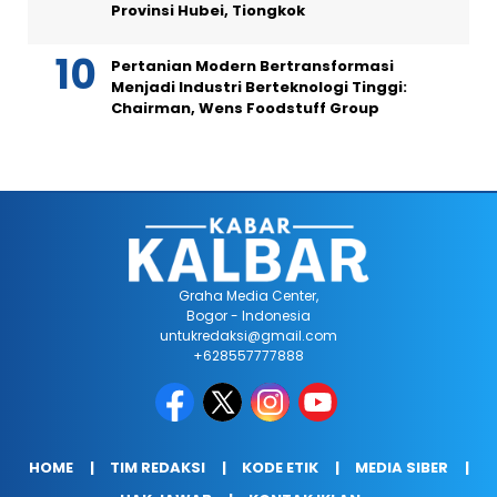
Provinsi Hubei, Tiongkok
Pertanian Modern Bertransformasi
Menjadi Industri Berteknologi Tinggi:
Chairman, Wens Foodstuff Group
Graha Media Center,
Bogor - Indonesia
untukredaksi@gmail.com
+628557777888
HOME
TIM REDAKSI
KODE ETIK
MEDIA SIBER