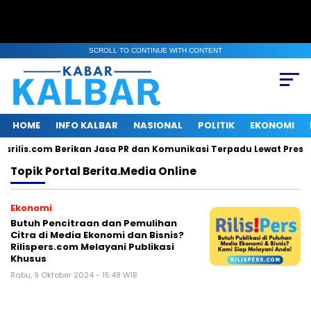
SCROLL TO CONTINUE WITH CONTENT
HOME
INFO KALBAR
NASIONAL
POLITIK
EKONOMI
srilis.com Berikan Jasa PR dan Komunikasi Terpadu Lewat Press R
Topik
Portal Berita.media Online
Ekonomi
Butuh Pencitraan dan Pemulihan
Citra di Media Ekonomi dan Bisnis?
Rilispers.com Melayani Publikasi
Khusus
Rabu, 9 Oktober 2024 - 15:48 WIB