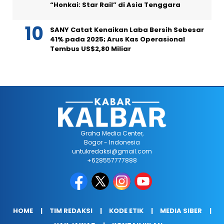
“Honkai: Star Rail” di Asia Tenggara
SANY Catat Kenaikan Laba Bersih Sebesar
41% pada 2025; Arus Kas Operasional
Tembus US$2,80 Miliar
Graha Media Center,
Bogor - Indonesia
untukredaksi@gmail.com
+628557777888
HOME
TIM REDAKSI
KODE ETIK
MEDIA SIBER