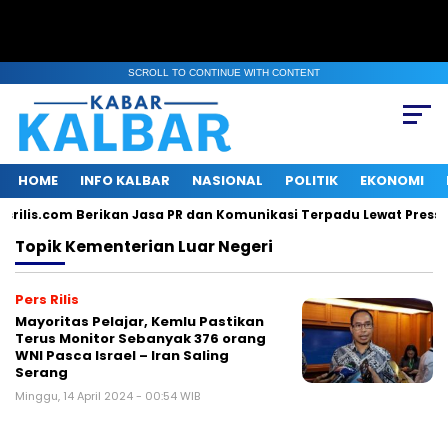
SCROLL TO CONTINUE WITH CONTENT
HOME
INFO KALBAR
NASIONAL
POLITIK
EKONOMI
rilis.com Berikan Jasa PR dan Komunikasi Terpadu Lewat Press R
Topik
Kementerian Luar Negeri
Pers Rilis
Mayoritas Pelajar, Kemlu Pastikan
Terus Monitor Sebanyak 376 orang
WNI Pasca Israel – Iran Saling
Serang
Minggu, 14 April 2024 - 00:54 WIB