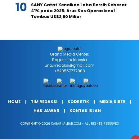
SANY Catat Kenaikan Laba Bersih Sebesar
41% pada 2025; Arus Kas Operasional
Tembus US$2,80 Miliar
Graha Media Center,
Bogor - Indonesia
untukredaksi@gmail.com
+628557777888
HOME
TIM REDAKSI
KODE ETIK
MEDIA SIBER
HAK JAWAB
KONTAK IKLAN
COPYRIGHT © 2026 KABARKALBAR.COM - ALL RIGHTS RESERVED