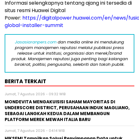
Informasi selengkapnya tentang ajang ini tersedia di
situs resmi Huawei Digital
Power:
https://digitalpower.huawei.com/en/news/fusi
global-installer-summit
Jasasiaranpers.com
dan media online ini mendukung
program manajemen reputasi melalui publikasi press
release untuk institusi, organisasi dan merek/brand
produk. Manajemen reputasi juga penting bagi kalangan
birokrat, politisi, pengusaha, selebriti dan tokoh publik.
BERITA TERKAIT
Jumat, 7 Agustus 2026 - 09:32 WIB
MONDEVITA MENGAKUISISI SAHAM MAYORITAS DI
UNDERSCORE DISTRICT, PERUSAHAAN INDUK MAGLIANO,
SEBAGAI LANGKAH KEDUA DALAM MEMBANGUN
PLATFORM MEREK MEWAH ITALIA BARU
Jumat, 7 Agustus 2026 - 04:14 WIB
HIKSEMI Tampilkan Solusi Penyimpanan Data untuk