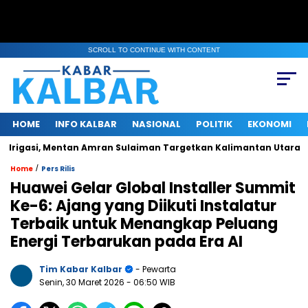
SCROLL TO CONTINUE WITH CONTENT
HOME
INFO KALBAR
NASIONAL
POLITIK
EKONOMI
asi, Mentan Amran Sulaiman Targetkan Kalimantan Utara Panen T
/
Home
Pers Rilis
Huawei Gelar Global Installer Summit
Ke-6: Ajang yang Diikuti Instalatur
Terbaik untuk Menangkap Peluang
Energi Terbarukan pada Era AI
Tim Kabar Kalbar
- Pewarta
Senin, 30 Maret 2026
- 06:50 WIB