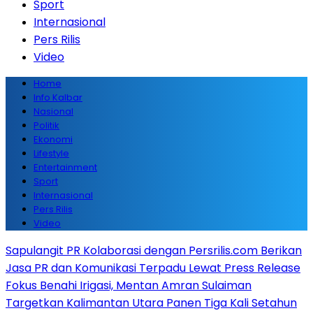
Sport
Internasional
Pers Rilis
Video
Home
Info Kalbar
Nasional
Politik
Ekonomi
Lifestyle
Entertainment
Sport
Internasional
Pers Rilis
Video
Sapulangit PR Kolaborasi dengan Persrilis.com Berikan
Jasa PR dan Komunikasi Terpadu Lewat Press Release
Fokus Benahi Irigasi, Mentan Amran Sulaiman
Targetkan Kalimantan Utara Panen Tiga Kali Setahun