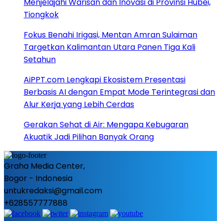
Menjelajahi Warisan dan Inovasi di Provinsi Hubei,
Tiongkok
Fokus Benahi Irigasi, Mentan Amran Sulaiman
Targetkan Kalimantan Utara Panen Tiga Kali
Setahun
AiPPT.com Lengkapi Ekosistem Presentasi
Berbasis AI dengan Empat Mode Terintegrasi dan
Alur Kerja yang Lebih Cerdas
Gerakan Sehat di Air: Mengapa Kebugaran
Akuatik Jadi Pilihan Banyak Orang
Graha Media Center,
Bogor - Indonesia
untukredaksi@gmail.com
+628557777888