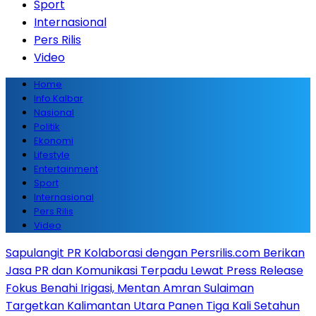
Sport
Internasional
Pers Rilis
Video
Home
Info Kalbar
Nasional
Politik
Ekonomi
Lifestyle
Entertainment
Sport
Internasional
Pers Rilis
Video
Sapulangit PR Kolaborasi dengan Persrilis.com Berikan
Jasa PR dan Komunikasi Terpadu Lewat Press Release
Fokus Benahi Irigasi, Mentan Amran Sulaiman
Targetkan Kalimantan Utara Panen Tiga Kali Setahun