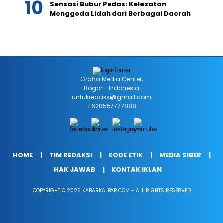
Sensasi Bubur Pedas: Kelezatan
Menggoda Lidah dari Berbagai Daerah
Graha Media Center,
Bogor - Indonesia
untukredaksi@gmail.com
+628557777888
HOME
TIM REDAKSI
KODE ETIK
MEDIA SIBER
HAK JAWAB
KONTAK IKLAN
COPYRIGHT © 2026 KABARKALBAR.COM - ALL RIGHTS RESERVED