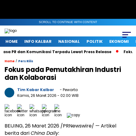
SCROLL TO CONTINUE WITH CONTENT
HOME
INFO KALBAR
NASIONAL
POLITIK
EKONOMI
asa PR dan Komunikasi Terpadu Lewat Press Release
Fokus Be
/
Home
Pers Rilis
Fokus pada Pemutakhiran Industri
dan Kolaborasi
Tim Kabar Kalbar
- Pewarta
Kamis, 26 Maret 2026
- 02:00 WIB
BEIJING
,
26 Maret 2026
/PRNewswire/ — Artikel
berita dari
China Daily
: