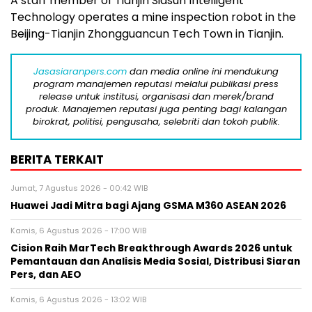
A staff member of Tianjin Siasun Intelligent
Technology operates a mine inspection robot in the
Beijing-Tianjin Zhongguancun Tech Town in Tianjin.
Jasasiaranpers.com
dan media online ini mendukung
program manajemen reputasi melalui publikasi press
release untuk institusi, organisasi dan merek/brand
produk. Manajemen reputasi juga penting bagi kalangan
birokrat, politisi, pengusaha, selebriti dan tokoh publik.
BERITA TERKAIT
Jumat, 7 Agustus 2026 - 00:42 WIB
Huawei Jadi Mitra bagi Ajang GSMA M360 ASEAN 2026
Kamis, 6 Agustus 2026 - 17:00 WIB
Cision Raih MarTech Breakthrough Awards 2026 untuk
Pemantauan dan Analisis Media Sosial, Distribusi Siaran
Pers, dan AEO
Kamis, 6 Agustus 2026 - 13:02 WIB