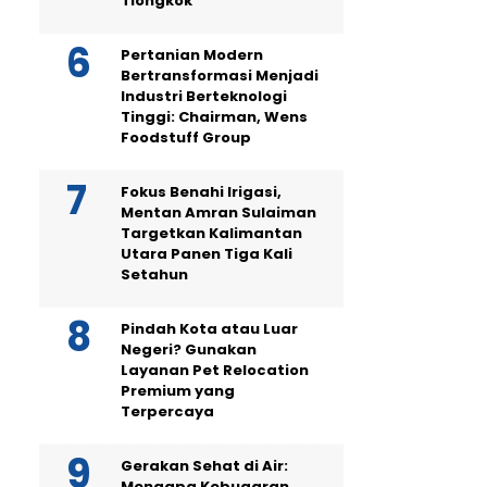
Tiongkok
Pertanian Modern
Bertransformasi Menjadi
Industri Berteknologi
Tinggi: Chairman, Wens
Foodstuff Group
Fokus Benahi Irigasi,
Mentan Amran Sulaiman
Targetkan Kalimantan
Utara Panen Tiga Kali
Setahun
Pindah Kota atau Luar
Negeri? Gunakan
Layanan Pet Relocation
Premium yang
Terpercaya
Gerakan Sehat di Air:
Mengapa Kebugaran