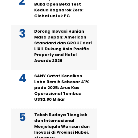
Buka Open Beta Test
Kedua Ragnarok Zero:
Global untuk PC
Dorong Inovasi Hunian
Masa Depan: American
Standard dan GROHE dari
LIXIL Dukung Asia Pacific
Property and Hotel
Awards 2026
SANY Catat Kenaikan
Laba Bersih Sebesar 41%
pada 2025; Arus Kas
Operasional Tembus
US$2,80 Miliar
Tokoh Budaya Tiongkok
dan Internasional
Menjelajahi Warisan dan
Inovasi di Provinsi Hubei,