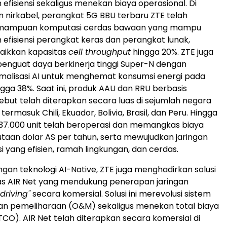
efisiensi sekaligus menekan biaya operasional. Di
an nirkabel, perangkat 5G BBU terbaru ZTE telah
emampuan komputasi cerdas bawaan yang mampu
efisiensi perangkat keras dan perangkat lunak,
aikkan kapasitas
cell throughput
hingga 20%. ZTE juga
nguat daya berkinerja tinggi Super-N dengan
imalisasi AI untuk menghemat konsumsi energi pada
gga 38%. Saat ini, produk AAU dan RRU berbasis
sebut telah diterapkan secara luas di sejumlah negara
termasuk Chili, Ekuador, Bolivia, Brasil, dan Peru. Hingga
ri 37.000 unit telah beroperasi dan memangkas biaya
 jutaan dolar AS per tahun, serta mewujudkan jaringan
i yang efisien, ramah lingkungan, dan cerdas.
gan teknologi AI-Native, ZTE juga menghadirkan solusi
as AIR Net yang mendukung penerapan jaringan
driving"
secara komersial. Solusi ini merevolusi sistem
an pemeliharaan (O&M) sekaligus menekan total biaya
TCO). AIR Net telah diterapkan secara komersial di