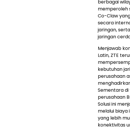
berbagai wila
memperoleh ser
Co-Claw yang 
secara intern
jaringan, se
jaringan cerda
Menjawab kond
Latin, ZTE te
mempersempit 
kebutuhan jar
perusahaan as
menghadirkan 
Sementara di
perusahaan Bra
Solusi ini me
melalui biaya
yang lebih mu
konektivitas 