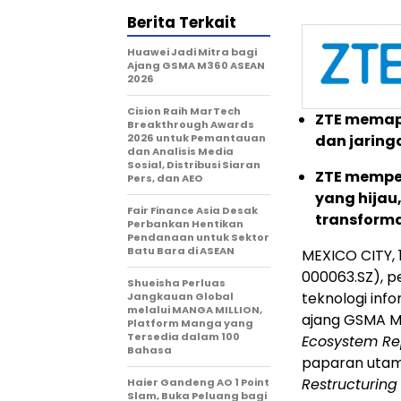
Berita Terkait
Huawei Jadi Mitra bagi
Ajang GSMA M360 ASEAN
2026
Cision Raih MarTech
ZTE memapa
Breakthrough Awards
2026 untuk Pemantauan
dan jaring
dan Analisis Media
Sosial, Distribusi Siaran
ZTE memper
Pers, dan AEO
yang hijau
Fair Finance Asia Desak
transforma
Perbankan Hentikan
Pendanaan untuk Sektor
Batu Bara di ASEAN
MEXICO CITY
,
000063.SZ), p
Shueisha Perluas
teknologi info
Jangkauan Global
melalui MANGA MILLION,
ajang GSMA M3
Platform Manga yang
Tersedia dalam 100
Ecosystem Re
Bahasa
paparan utam
Restructuring
Haier Gandeng AO 1 Point
Slam, Buka Peluang bagi