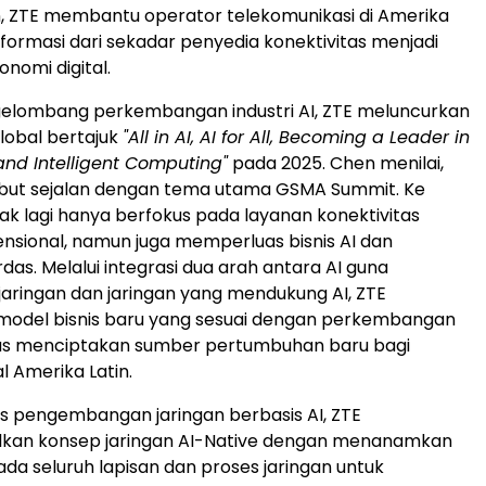
, ZTE membantu operator telekomunikasi di Amerika
sformasi dari sekadar penyedia konektivitas menjadi
nomi digital.
elombang perkembangan industri AI, ZTE meluncurkan
 global bertajuk
"All in AI, AI for All, Becoming a Leader in
and Intelligent Computing"
pada 2025. Chen menilai,
ebut sejalan dengan tema utama GSMA Summit. Ke
dak lagi hanya berfokus pada layanan konektivitas
ensional, namun juga memperluas bisnis AI dan
das. Melalui integrasi dua arah antara AI guna
ringan dan jaringan yang mendukung AI, ZTE
del bisnis baru yang sesuai dengan perkembangan
igus menciptakan sumber pertumbuhan baru bagi
l Amerika Latin.
 pengembangan jaringan berbasis AI, ZTE
an konsep jaringan AI-Native dengan menanamkan
 pada seluruh lapisan dan proses jaringan untuk