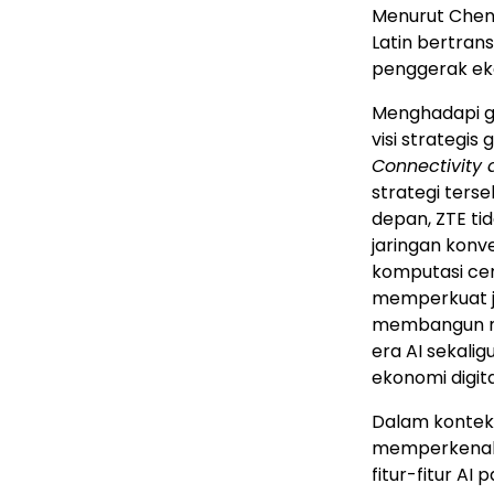
Menurut Chen
Latin bertran
penggerak eko
Menghadapi g
visi strategis
Connectivity 
strategi ters
depan, ZTE ti
jaringan konv
komputasi cer
memperkuat ja
membangun mo
era AI sekal
ekonomi digita
Dalam konteks
memperkenalk
fitur-fitur AI