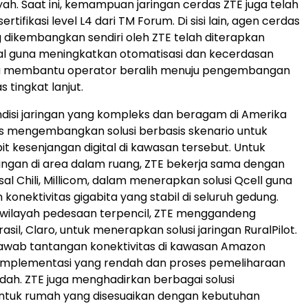
yah. Saat ini, kemampuan jaringan cerdas ZTE juga telah
tifikasi level L4 dari TM Forum. Di sisi lain, agen cerdas
dikembangkan sendiri oleh ZTE telah diterapkan
al guna meningkatkan otomatisasi dan kecerdasan
rta membantu operator beralih menuju pengembangan
s tingkat lanjut.
isi jaringan yang kompleks dan beragam di Amerika
rus mengembangkan solusi berbasis skenario untuk
kesenjangan digital di kawasan tersebut. Untuk
ingan di area dalam ruang, ZTE bekerja sama dengan
al Chili, Millicom, dalam menerapkan solusi Qcell guna
konektivitas gigabita yang stabil di seluruh gedung.
 wilayah pedesaan terpencil, ZTE menggandeng
sil, Claro, untuk menerapkan solusi jaringan RuralPilot.
njawab tantangan konektivitas di kawasan Amazon
 implementasi yang rendah dan proses pemeliharaan
dah. ZTE juga menghadirkan berbagai solusi
untuk rumah yang disesuaikan dengan kebutuhan