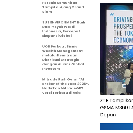
Petenis Komunitas
Tampil di Ajang Grand
Slam
SUS ENVIRONMENT Raih
Dua Proyek WtE di
Indonesia, Percepat
Ekspansi Global
UOB Perkuat Bisnis
Wealth Management
melalui Kemitraan
Distribusi Strategis
dengan Allianz Global
Investors
Mitrade Raih Gelar “AI
Broker of the Year 2026”,
Hadirkan MitradeGPT
Versi Terbaru di Asia
ZTE Tampilkan
GSMA M360 LA
Depan