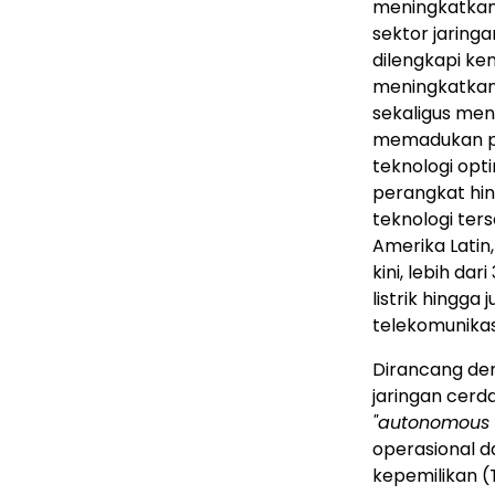
meningkatkan 
sektor jaring
dilengkapi k
meningkatkan 
sekaligus men
memadukan pe
teknologi opt
perangkat hin
teknologi ter
Amerika Latin, 
kini, lebih da
listrik hingga
telekomunikas
Dirancang den
jaringan cerd
"autonomous 
operasional d
kepemilikan (