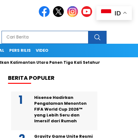
ID
AL
PERS RILIS
VIDEO
imantan Utara Panen Tiga Kali Setahun
Termasuk Dapat Kend
BERITA POPULER
Hisense Hadirkan
Pengalaman Menonton
FIFA World Cup 2026™
yang Lebih Seru dan
Imersif dari Rumah
Gravity Game Unite Resmi