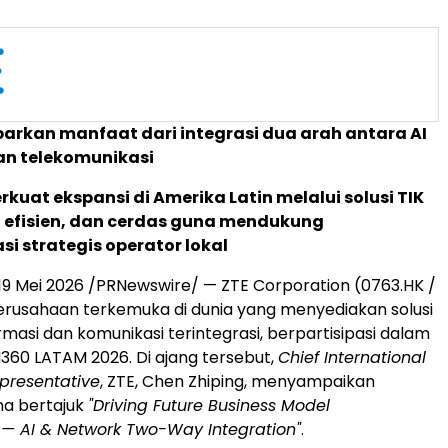
rkan manfaat dari integrasi dua arah antara AI
an telekomunikasi
kuat ekspansi di Amerika Latin melalui solusi TIK
, efisien, dan cerdas guna mendukung
si strategis operator lokal
19 Mei 2026
/PRNewswire/ — ZTE Corporation (0763.HK /
erusahaan terkemuka di dunia yang menyediakan solusi
rmasi dan komunikasi terintegrasi, berpartisipasi dalam
60 LATAM 2026. Di ajang tersebut,
Chief International
presentative
, ZTE, Chen Zhiping, menyampaikan
a bertajuk
"Driving Future Business Model
 — AI & Network Two-Way Integration"
.