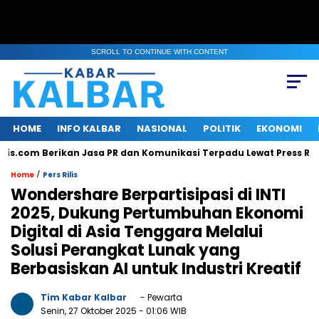
SCROLL TO CONTINUE WITH CONTENT
HOME
INFO KALBAR
NASIONAL
POLITIK
EKONOMI
.com Berikan Jasa PR dan Komunikasi Terpadu Lewat Press Releas
/
Home
Pers Rilis
Wondershare Berpartisipasi di INTI
2025, Dukung Pertumbuhan Ekonomi
Digital di Asia Tenggara Melalui
Solusi Perangkat Lunak yang
Berbasiskan AI untuk Industri Kreatif
Tim Kabar Kalbar
- Pewarta
Senin, 27 Oktober 2025
- 01:06 WIB