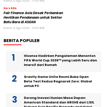
Kamis, 6 Agu 2026 - 17:00 WIB
Pers Rilis
Fair Finance Asia Desak Perbankan
Hentikan Pendanaan untuk Sektor
Batu Bara di ASEAN
Kamis, 6 Agu 2026 - 13:02 WIB
BERITA POPULER
Hisense Hadirkan Pengalaman Menonton
FIFA World Cup 2026™ yang Lebih Seru dan
Imersif dari Rumah
Gravity Game Unite Resmi Buka Open
Beta Test Kedua Ragnarok Zero: Global
untuk PC
Dorong Inovasi Hunian Masa Depan:
American Standard dan GROHE dari LIXIL
Dukung Asia Pacific Property and Hotel