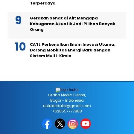
Terpercaya
Gerakan Sehat di Air: Mengapa
Kebugaran Akuatik Jadi Pilihan Banyak
Orang
CATL Perkenalkan Enam Inovasi Utama,
Dorong Mobilitas Energi Baru dengan
Sistem Multi-Kimia
Graha Media Center,
Bogor - Indonesia
untukredaksi@gmail.com
+628557777888