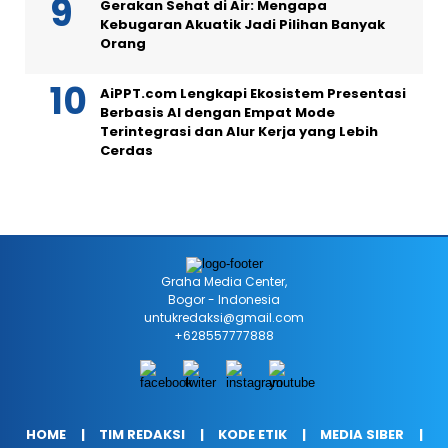
Gerakan Sehat di Air: Mengapa
Kebugaran Akuatik Jadi Pilihan Banyak
Orang
AiPPT.com Lengkapi Ekosistem Presentasi
Berbasis AI dengan Empat Mode
Terintegrasi dan Alur Kerja yang Lebih
Cerdas
Graha Media Center,
Bogor - Indonesia
untukredaksi@gmail.com
+628557777888
HOME
TIM REDAKSI
KODE ETIK
MEDIA SIBER