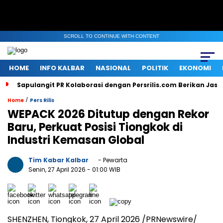
SCROLL TO CONTINUE WITH CONTENT
HOME
INFO KALBAR
NASIONAL
POLITIK
EKONOMI
Sapulangit PR Kolaborasi dengan Persrilis.com Berikan Jas
/
Home
Pers Rilis
WEPACK 2026 Ditutup dengan Rekor
Baru, Perkuat Posisi Tiongkok di
Industri Kemasan Global
Tim Kabar Kalbar
- Pewarta
Senin, 27 April 2026
- 01:00 WIB
SHENZHEN, Tiongkok, 27 April 2026 /PRNewswire/