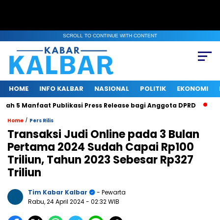
SCROLL TO CONTINUE WITH CONTENT
HOME
INFO KALBAR
NASIONAL
POLITIK
EKONOMI
h 5 Manfaat Publikasi Press Release bagi Anggota DPRD
Sust
/
Home
Pers Rilis
Transaksi Judi Online pada 3 Bulan
Pertama 2024 Sudah Capai Rp100
Triliun, Tahun 2023 Sebesar Rp327
Triliun
Tim Kabar Kalbar
- Pewarta
Rabu, 24 April 2024
- 02:32 WIB