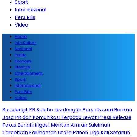
Sport
Internasional
Pers Rilis
Video
Home
Info Kalbar
Nasional
Politik
Ekonomi
Lifestyle
Entertainment
Sport
Internasional
Pers Rilis
Video
Sapulangit PR Kolaborasi dengan Persrilis.com Berikan
Jasa PR dan Komunikasi Terpadu Lewat Press Release
Fokus Benahi Irigasi, Mentan Amran Sulaiman
Targetkan Kalimantan Utara Panen Tiga Kali Setahun