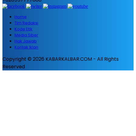
Home
Tim Redaksi
Kode Etik
Media Siber
Hak Jawab
Kontak Iklan
Copyright © 2026 KABARKALBAR.COM - All Rights
Reserved