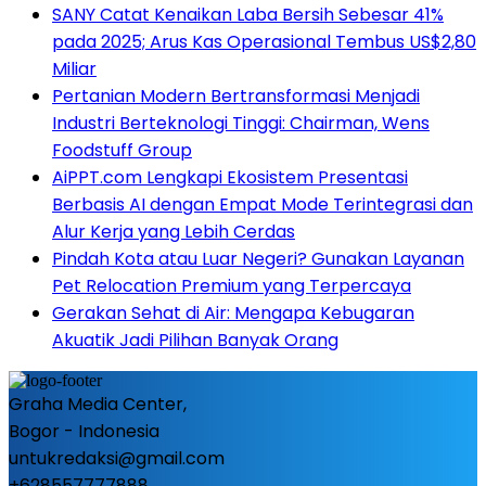
SANY Catat Kenaikan Laba Bersih Sebesar 41%
pada 2025; Arus Kas Operasional Tembus US$2,80
Miliar
Pertanian Modern Bertransformasi Menjadi
Industri Berteknologi Tinggi: Chairman, Wens
Foodstuff Group
AiPPT.com Lengkapi Ekosistem Presentasi
Berbasis AI dengan Empat Mode Terintegrasi dan
Alur Kerja yang Lebih Cerdas
Pindah Kota atau Luar Negeri? Gunakan Layanan
Pet Relocation Premium yang Terpercaya
Gerakan Sehat di Air: Mengapa Kebugaran
Akuatik Jadi Pilihan Banyak Orang
Graha Media Center,
Bogor - Indonesia
untukredaksi@gmail.com
+628557777888