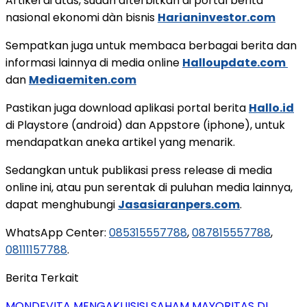
Artikel di atas, sudah dìterbitkan di portal berita
nasional ekonomi dàn bisnis
Harianinvestor.com
Sempatkan juga untuk membaca berbagai berita dan
informasi lainnya di media online
Halloupdate.com
dan
Mediaemiten.com
Pastikan juga download aplikasi portal berita
Hallo.id
di Playstore (android) dan Appstore (iphone), untuk
mendapatkan aneka artikel yang menarik.
Sedangkan untuk publikasi press release di media
online ini, atau pun serentak di puluhan media lainnya,
dapat menghubungi
Jasasiaranpers.com
.
WhatsApp Center:
085315557788
,
087815557788
,
08111157788
.
Berita Terkait
MONDEVITA MENGAKUISISI SAHAM MAYORITAS DI