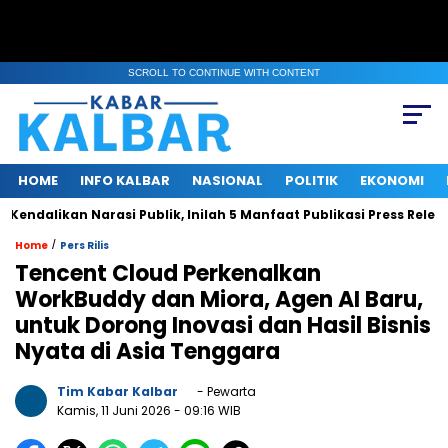
SCROLL TO CONTINUE WITH CONTENT
HOME
INFO KALBAR
NASIONAL
POLITIK
EKONOMI
likan Narasi Publik, Inilah 5 Manfaat Publikasi Press Release b
/
Home
Pers Rilis
Tencent Cloud Perkenalkan
WorkBuddy dan Miora, Agen AI Baru,
untuk Dorong Inovasi dan Hasil Bisnis
Nyata di Asia Tenggara
Tim Kabar Kalbar
- Pewarta
Kamis, 11 Juni 2026
- 09:16 WIB