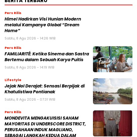
BERITA TERBARU
Pers Rilis
Himel Hadirkan Visi Hunian Modern
melalui Kampanye Global “Dream
Home”
Sabtu, 8 Agu 2026 - 14:26 WIB
Pers Rilis
FAMILIARITÉ: Ketika Sinema dan Sastra
Bertemu dalam Sebuah Karya Puitis
Sabtu, 8 Agu 2026 - 14:19 WIB
Lifestyle
Jejak Nol Derajat: Sensasi Berpijak di
Khatulistiwa Pontianak
Sabtu, 8 Agu 2026 - 07:31 WIB
Pers Rilis
MONDEVITA MENGAKUISISI SAHAM
MAYORITAS DI UNDERSCORE DISTRICT,
PERUSAHAAN INDUK MAGLIANO,
SEBAGAI LANGKAH KEDUA DALAM