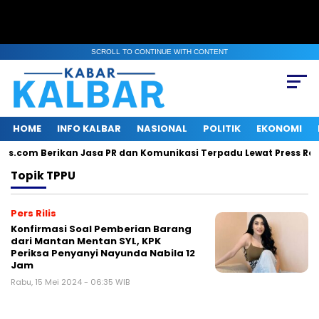
SCROLL TO CONTINUE WITH CONTENT
HOME
INFO KALBAR
NASIONAL
POLITIK
EKONOMI
lis.com Berikan Jasa PR dan Komunikasi Terpadu Lewat Press Rele
Topik
TPPU
Pers Rilis
Konfirmasi Soal Pemberian Barang
dari Mantan Mentan SYL, KPK
Periksa Penyanyi Nayunda Nabila 12
Jam
Rabu, 15 Mei 2024 - 06:35 WIB