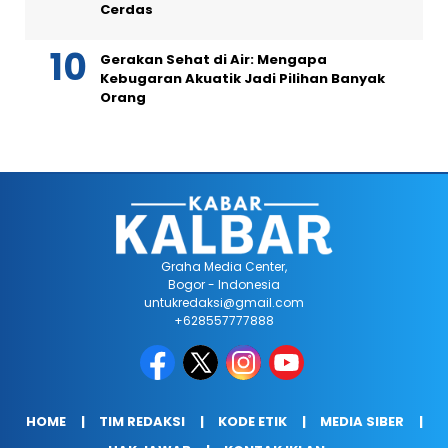
Cerdas
Gerakan Sehat di Air: Mengapa
Kebugaran Akuatik Jadi Pilihan Banyak
Orang
Graha Media Center,
Bogor - Indonesia
untukredaksi@gmail.com
+628557777888
HOME
TIM REDAKSI
KODE ETIK
MEDIA SIBER