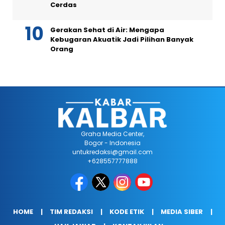
Cerdas
Gerakan Sehat di Air: Mengapa
Kebugaran Akuatik Jadi Pilihan Banyak
Orang
Graha Media Center,
Bogor - Indonesia
untukredaksi@gmail.com
+628557777888
HOME
TIM REDAKSI
KODE ETIK
MEDIA SIBER