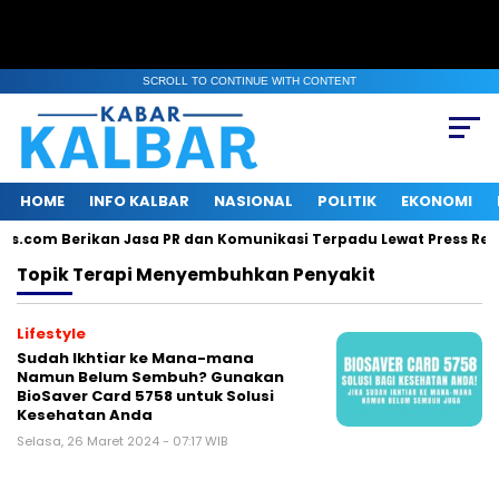
SCROLL TO CONTINUE WITH CONTENT
HOME
INFO KALBAR
NASIONAL
POLITIK
EKONOMI
lis.com Berikan Jasa PR dan Komunikasi Terpadu Lewat Press Rele
Topik
Terapi Menyembuhkan Penyakit
Lifestyle
Sudah Ikhtiar ke Mana-mana
Namun Belum Sembuh? Gunakan
BioSaver Card 5758 untuk Solusi
Kesehatan Anda
Selasa, 26 Maret 2024 - 07:17 WIB