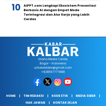
AiPPT.com Lengkapi Ekosistem Presentasi
Berbasis AI dengan Empat Mode
Terintegrasi dan Alur Kerja yang Lebih
Cerdas
Graha Media Center,
Bogor - Indonesia
untukredaksi@gmail.com
+628557777888
HOME
TIM REDAKSI
KODE ETIK
MEDIA SIBER
HAK JAWAB
KONTAK IKLAN