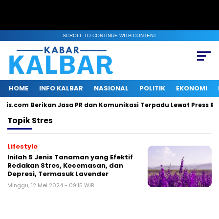
SCROLL TO CONTINUE WITH CONTENT
HOME
INFO KALBAR
NASIONAL
POLITIK
EKONOMI
ilis.com Berikan Jasa PR dan Komunikasi Terpadu Lewat Press Rel
Topik
Stres
Lifestyle
Inilah 5 Jenis Tanaman yang Efektif
Redakan Stres, Kecemasan, dan
Depresi, Termasuk Lavender
Minggu, 12 Mei 2024 - 09:15 WIB