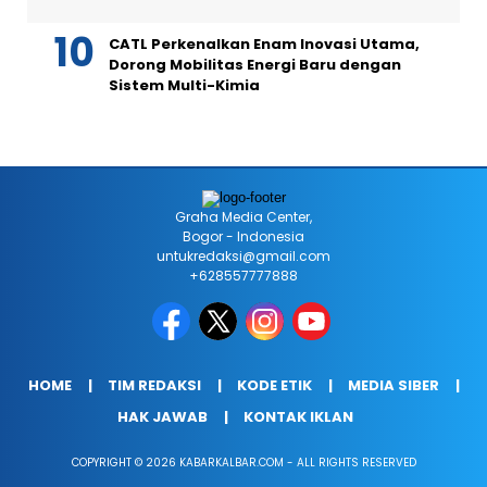
CATL Perkenalkan Enam Inovasi Utama,
Dorong Mobilitas Energi Baru dengan
Sistem Multi-Kimia
Graha Media Center,
Bogor - Indonesia
untukredaksi@gmail.com
+628557777888
HOME
TIM REDAKSI
KODE ETIK
MEDIA SIBER
HAK JAWAB
KONTAK IKLAN
COPYRIGHT © 2026 KABARKALBAR.COM - ALL RIGHTS RESERVED