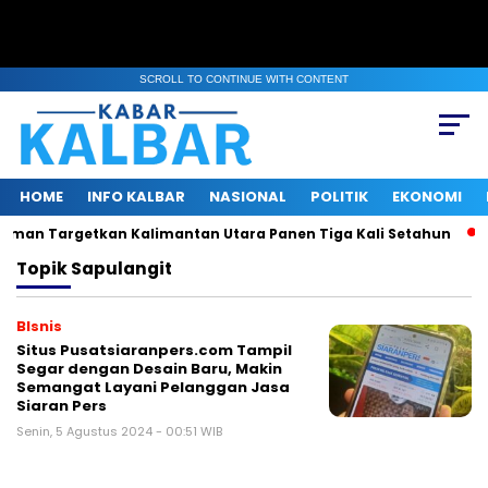
SCROLL TO CONTINUE WITH CONTENT
HOME
INFO KALBAR
NASIONAL
POLITIK
EKONOMI
aiman Targetkan Kalimantan Utara Panen Tiga Kali Setahun
Topik
Sapulangit
BIsnis
Situs Pusatsiaranpers.com Tampil
Segar dengan Desain Baru, Makin
Semangat Layani Pelanggan Jasa
Siaran Pers
Senin, 5 Agustus 2024 - 00:51 WIB