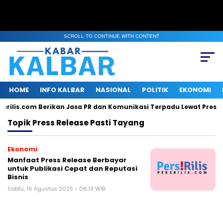
SCROLL TO CONTINUE WITH CONTENT
HOME
INFO KALBAR
NASIONAL
POLITIK
EKONOMI
srilis.com Berikan Jasa PR dan Komunikasi Terpadu Lewat Press R
Topik
Press Release Pasti Tayang
Ekonomi
Manfaat Press Release Berbayar
untuk Publikasi Cepat dan Reputasi
Bisnis
Sabtu, 16 Agustus 2025 - 06:13 WIB