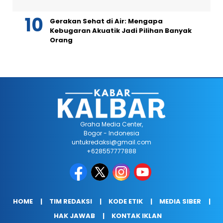
Gerakan Sehat di Air: Mengapa
Kebugaran Akuatik Jadi Pilihan Banyak
Orang
Graha Media Center,
Bogor - Indonesia
untukredaksi@gmail.com
+628557777888
HOME
TIM REDAKSI
KODE ETIK
MEDIA SIBER
HAK JAWAB
KONTAK IKLAN