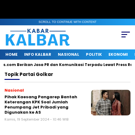
SCROLL TO CONTINUE WITH CONTENT
HOME
INFO KALBAR
NASIONAL
POLITIK
EKONOMI
lis.com Berikan Jasa PR dan Komunikasi Terpadu Lewat Press Rele
Topik
Partai Golkar
Nasional
Pihak Kaesang Pangarep Bantah
Keterangan KPK Soal Jumlah
Penumpang Jet Pribadi yang
Digunakan ke AS
Kamis, 19 September 2024 - 10:46 WIB