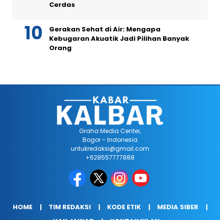
Cerdas
Gerakan Sehat di Air: Mengapa
Kebugaran Akuatik Jadi Pilihan Banyak
Orang
Graha Media Center,
Bogor - Indonesia
untukredaksi@gmail.com
+628557777888
HOME
TIM REDAKSI
KODE ETIK
MEDIA SIBER