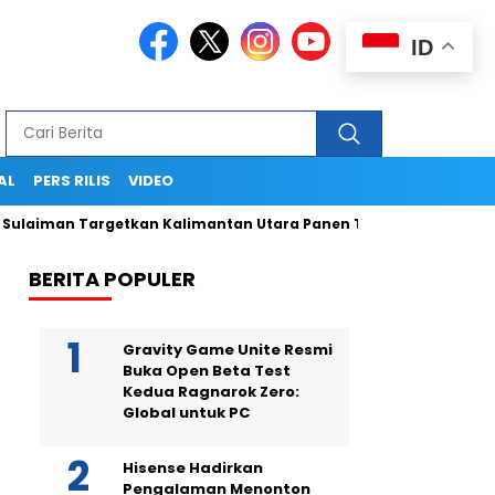
ID
AL
PERS RILIS
VIDEO
laiman Targetkan Kalimantan Utara Panen Tiga Kali Setahun
BERITA POPULER
Gravity Game Unite Resmi
Buka Open Beta Test
Kedua Ragnarok Zero:
Global untuk PC
Hisense Hadirkan
Pengalaman Menonton