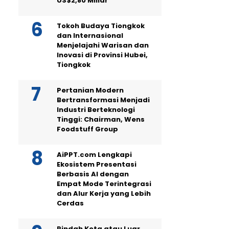
US$2,80 Miliar
Tokoh Budaya Tiongkok
dan Internasional
Menjelajahi Warisan dan
Inovasi di Provinsi Hubei,
Tiongkok
Pertanian Modern
Bertransformasi Menjadi
Industri Berteknologi
Tinggi: Chairman, Wens
Foodstuff Group
AiPPT.com Lengkapi
Ekosistem Presentasi
Berbasis AI dengan
Empat Mode Terintegrasi
dan Alur Kerja yang Lebih
Cerdas
Pindah Kota atau Luar