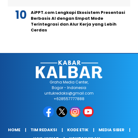
AiPPT.com Lengkapi Ekosistem Presentasi
Berbasis AI dengan Empat Mode
Terintegrasi dan Alur Kerja yang Lebih
Cerdas
Graha Media Center,
Bogor - Indonesia
untukredaksi@gmail.com
+628557777888
HOME
TIM REDAKSI
KODE ETIK
MEDIA SIBER