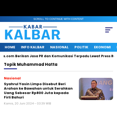
SCROLL TO CONTINUE WITH CONTENT
HOME
INFO KALBAR
NASIONAL
POLITIK
EKONOMI
lis.com Berikan Jasa PR dan Komunikasi Terpadu Lewat Press Rele
Topik
Muhammad Hatta
Nasional
Syahrul Yasin Limpo Disebut Beri
Arahan ke Bawahan untuk Serahkan
Uang Sebesar Rp800 Juta kepada
Firli Bahuri
Kamis, 20 Juni 2024 - 03:39 WIB