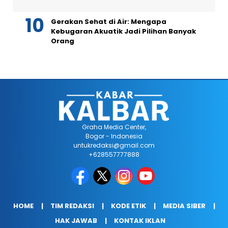
Gerakan Sehat di Air: Mengapa
Kebugaran Akuatik Jadi Pilihan Banyak
Orang
Graha Media Center,
Bogor - Indonesia
untukredaksi@gmail.com
+628557777888
HOME
TIM REDAKSI
KODE ETIK
MEDIA SIBER
HAK JAWAB
KONTAK IKLAN