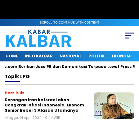
SCROLL TO CONTINUE WITH CONTENT
HOME
INFO KALBAR
NASIONAL
POLITIK
EKONOMI
lis.com Berikan Jasa PR dan Komunikasi Terpadu Lewat Press Rel
Topik
LPG
Pers Rilis
Serangan Iran ke Israel akan
Dongkrak Inflasi Indonesia, Ekonom
Senior Beber 3 Alasan Utamanya
Minggu, 14 April 2024 - 01:14 WIB