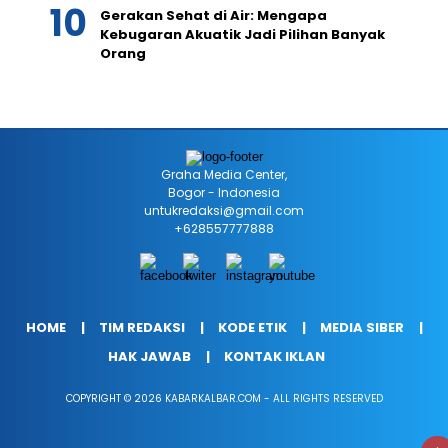
Gerakan Sehat di Air: Mengapa
Kebugaran Akuatik Jadi Pilihan Banyak
Orang
Graha Media Center,
Bogor - Indonesia
untukredaksi@gmail.com
+628557777888
HOME
TIM REDAKSI
KODE ETIK
MEDIA SIBER
HAK JAWAB
KONTAK IKLAN
COPYRIGHT © 2026 KABARKALBAR.COM - ALL RIGHTS RESERVED