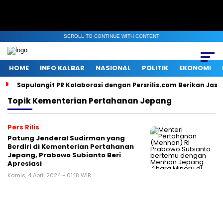
SCROLL TO CONTINUE WITH CONTENT
HOME
INFO KALBAR
NASIONAL
POLITIK
EKONOMI
Sapulangit PR Kolaborasi dengan Persrilis.com Berikan Jas
Topik
Kementerian Pertahanan Jepang
Pers Rilis
Patung Jenderal Sudirman yang
Berdiri di Kementerian Pertahanan
Jepang, Prabowo Subianto Beri
Apresiasi
Kamis, 4 April 2024 - 01:18 WIB