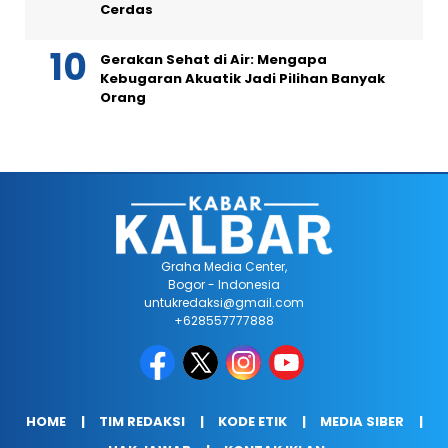
Cerdas
Gerakan Sehat di Air: Mengapa
Kebugaran Akuatik Jadi Pilihan Banyak
Orang
Graha Media Center,
Bogor - Indonesia
untukredaksi@gmail.com
+628557777888
HOME
TIM REDAKSI
KODE ETIK
MEDIA SIBER