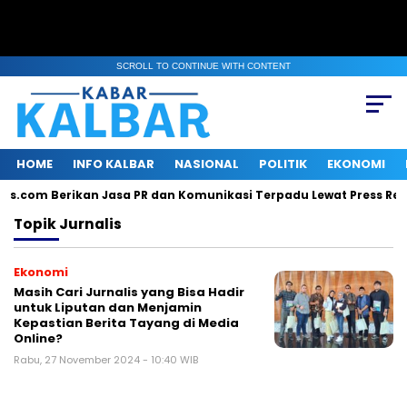
SCROLL TO CONTINUE WITH CONTENT
HOME
INFO KALBAR
NASIONAL
POLITIK
EKONOMI
lis.com Berikan Jasa PR dan Komunikasi Terpadu Lewat Press Rele
Topik
Jurnalis
Ekonomi
Masih Cari Jurnalis yang Bisa Hadir
untuk Liputan dan Menjamin
Kepastian Berita Tayang di Media
Online?
Rabu, 27 November 2024 - 10:40 WIB