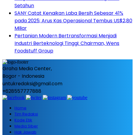
Setahun
SANY Catat Kenaikan Laba Bersih Sebesar 41%
pada 2025; Arus Kas Operasional Tembus US$2,80
Miliar
Pertanian Modern Bertransformasi Menjadi
Industri Berteknologi Tinggi: Chairman, Wens
Foodstuff Group
Graha Media Center,
Bogor - Indonesia
untukredaksi@gmail.com
+628557777888
Home
Tim Redaksi
Kode Etik
Media Siber
Hak Jawab