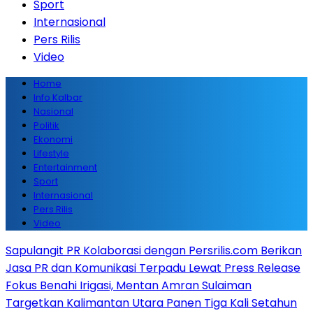
Sport
Internasional
Pers Rilis
Video
Home
Info Kalbar
Nasional
Politik
Ekonomi
Lifestyle
Entertainment
Sport
Internasional
Pers Rilis
Video
Sapulangit PR Kolaborasi dengan Persrilis.com Berikan
Jasa PR dan Komunikasi Terpadu Lewat Press Release
Fokus Benahi Irigasi, Mentan Amran Sulaiman
Targetkan Kalimantan Utara Panen Tiga Kali Setahun