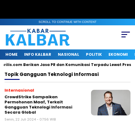
SCROLL TO CONTINUE WITH CONTENT
HOME
INFO KALBAR
NASIONAL
POLITIK
EKONOMI
srilis.com Berikan Jasa PR dan Komunikasi Terpadu Lewat Press R
Topik
Gangguan Teknologi Informasi
Internasional
CrowdStrike Sampaikan
Permohonan Maaf, Terkait
Gangguan Teknologi Informasi
Secara Global
Senin, 22 Juli 2024 - 07:56 WIB