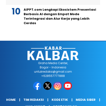
AiPPT.com Lengkapi Ekosistem Presentasi
Berbasis AI dengan Empat Mode
Terintegrasi dan Alur Kerja yang Lebih
Cerdas
Graha Media Center,
Bogor - Indonesia
untukredaksi@gmail.com
+628557777888
HOME
TIM REDAKSI
KODE ETIK
MEDIA SIBER