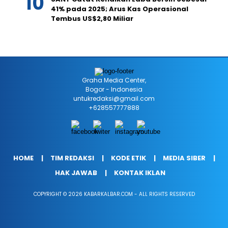
41% pada 2025; Arus Kas Operasional
Tembus US$2,80 Miliar
Graha Media Center,
Bogor - Indonesia
untukredaksi@gmail.com
+628557777888
HOME
TIM REDAKSI
KODE ETIK
MEDIA SIBER
HAK JAWAB
KONTAK IKLAN
COPYRIGHT © 2026 KABARKALBAR.COM - ALL RIGHTS RESERVED