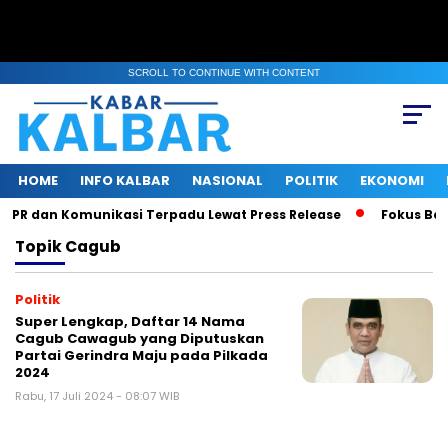
SCROLL TO CONTINUE WITH CONTENT
HOME
INFO KALBAR
NASIONAL
POLITIK
EKONOMI
a PR dan Komunikasi Terpadu Lewat Press Release
Fokus Bena
Topik
Cagub
Politik
Super Lengkap, Daftar 14 Nama
Cagub Cawagub yang Diputuskan
Partai Gerindra Maju pada Pilkada
2024
Rabu, 17 Juli 2024 - 08:07 WIB