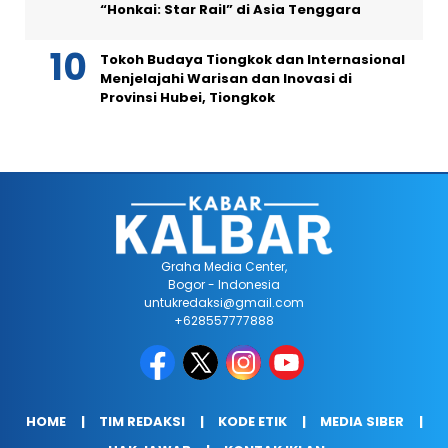
“Honkai: Star Rail” di Asia Tenggara
Tokoh Budaya Tiongkok dan Internasional
Menjelajahi Warisan dan Inovasi di
Provinsi Hubei, Tiongkok
Graha Media Center,
Bogor - Indonesia
untukredaksi@gmail.com
+628557777888
HOME
TIM REDAKSI
KODE ETIK
MEDIA SIBER