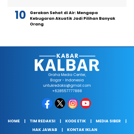
Gerakan Sehat di Air: Mengapa
Kebugaran Akuatik Jadi Pilihan Banyak
Orang
Graha Media Center,
Bogor - Indonesia
untukredaksi@gmail.com
+628557777888
HOME
TIM REDAKSI
KODE ETIK
MEDIA SIBER
HAK JAWAB
KONTAK IKLAN