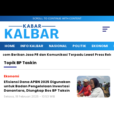
SCROLL TO CONTINUE WITH CONTENT
HOME
INFO KALBAR
NASIONAL
POLITIK
EKONOMI
s.com Berikan Jasa PR dan Komunikasi Terpadu Lewat Press Relea
Topik
BP Taskin
Ekonomi
Efisiensi Dana APBN 2025 Digunakan
untuk Badan Pengelolaan Investasi
Danantara, Diungkap Bos BP Taksin
Selasa, 18 Februari 2025 - 10:53 WIB