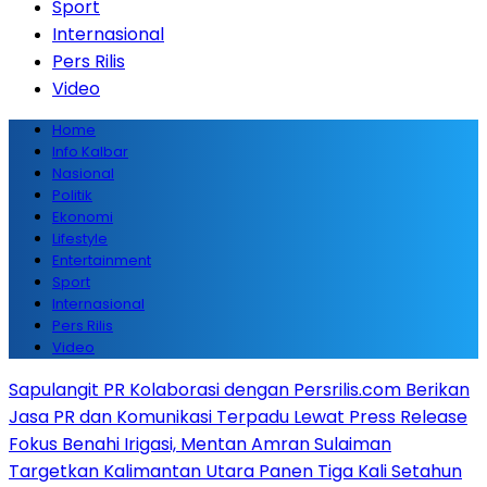
Sport
Internasional
Pers Rilis
Video
Home
Info Kalbar
Nasional
Politik
Ekonomi
Lifestyle
Entertainment
Sport
Internasional
Pers Rilis
Video
Sapulangit PR Kolaborasi dengan Persrilis.com Berikan
Jasa PR dan Komunikasi Terpadu Lewat Press Release
Fokus Benahi Irigasi, Mentan Amran Sulaiman
Targetkan Kalimantan Utara Panen Tiga Kali Setahun