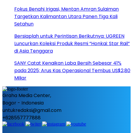
Fokus Benahi Irigasi, Mentan Amran Sulaiman
Targetkan Kalimantan Utara Panen Tiga Kali
Setahun
Bersiaplah untuk Perintisan Berikutnya: UGREEN
Luncurkan Koleksi Produk Resmi “Honkai: Star Rail”
di Asia Tenggara
SANY Catat Kenaikan Laba Bersih Sebesar 41%
pada 2025; Arus Kas Operasional Tembus US$2,80
Miliar
Graha Media Center,
Bogor - Indonesia
untukredaksi@gmail.com
+628557777888