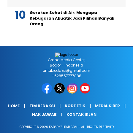
Gerakan Sehat di Air: Mengapa
Kebugaran Akuatik Jadi Pilihan Banyak
Orang
Graha Media Center,
Bogor - Indonesia
untukredaksi@gmail.com
+628557777888
HOME
TIM REDAKSI
KODE ETIK
MEDIA SIBER
HAK JAWAB
KONTAK IKLAN
COPYRIGHT © 2026 KABARKALBAR.COM - ALL RIGHTS RESERVED