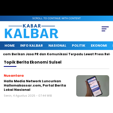
SCROLL TO CONTINUE WITH CONTENT
HOME
INFO KALBAR
NASIONAL
POLITIK
EKONOMI
s.com Berikan Jasa PR dan Komunikasi Terpadu Lewat Press Relea
Topik
Berita Ekonomi Sulsel
Nusantara
Hallo Media Network Luncurkan
Hallomakassar.com, Portal Berita
Lokal Nasional
Senin, 4 Agustus 2025 - 07:44 WIB