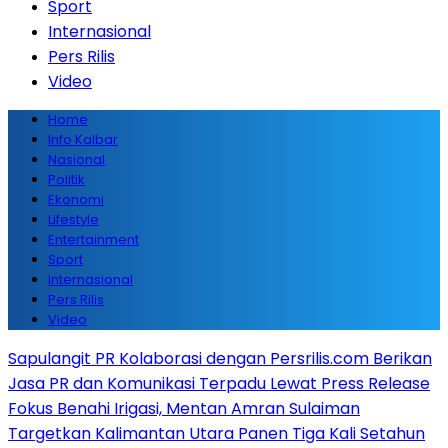
Sport
Internasional
Pers Rilis
Video
Home
Info Kalbar
Nasional
Politik
Ekonomi
Lifestyle
Entertainment
Sport
Internasional
Pers Rilis
Video
Sapulangit PR Kolaborasi dengan Persrilis.com Berikan
Jasa PR dan Komunikasi Terpadu Lewat Press Release
Fokus Benahi Irigasi, Mentan Amran Sulaiman
Targetkan Kalimantan Utara Panen Tiga Kali Setahun