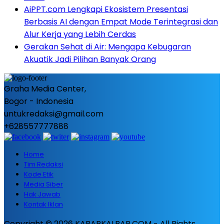
AiPPT.com Lengkapi Ekosistem Presentasi
Berbasis AI dengan Empat Mode Terintegrasi dan
Alur Kerja yang Lebih Cerdas
Gerakan Sehat di Air: Mengapa Kebugaran
Akuatik Jadi Pilihan Banyak Orang
Graha Media Center,
Bogor - Indonesia
untukredaksi@gmail.com
+628557777888
Home
Tim Redaksi
Kode Etik
Media Siber
Hak Jawab
Kontak Iklan
Copyright © 2026 KABARKALBAR.COM - All Rights