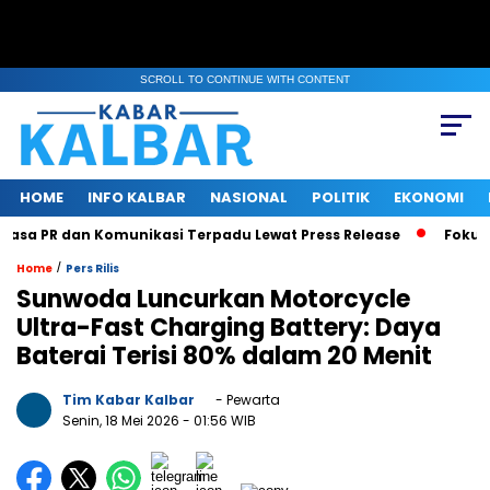
SCROLL TO CONTINUE WITH CONTENT
HOME
INFO KALBAR
NASIONAL
POLITIK
EKONOMI
sa PR dan Komunikasi Terpadu Lewat Press Release
Fokus Be
/
Home
Pers Rilis
Sunwoda Luncurkan Motorcycle
Ultra-Fast Charging Battery: Daya
Baterai Terisi 80% dalam 20 Menit
Tim Kabar Kalbar
- Pewarta
Senin, 18 Mei 2026
- 01:56 WIB