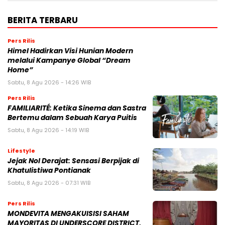
BERITA TERBARU
Pers Rilis
Himel Hadirkan Visi Hunian Modern
melalui Kampanye Global “Dream
Home”
Sabtu, 8 Agu 2026 - 14:26 WIB
Pers Rilis
FAMILIARITÉ: Ketika Sinema dan Sastra
Bertemu dalam Sebuah Karya Puitis
Sabtu, 8 Agu 2026 - 14:19 WIB
Lifestyle
Jejak Nol Derajat: Sensasi Berpijak di
Khatulistiwa Pontianak
Sabtu, 8 Agu 2026 - 07:31 WIB
Pers Rilis
MONDEVITA MENGAKUISISI SAHAM
MAYORITAS DI UNDERSCORE DISTRICT,