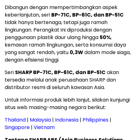
Dibangun dengan mempertimbangkan aspek
keberlanjutan, seri
BP-71C, BP-61C, dan BP-51C
tidak hanya bertenaga, tetapi juga ramah
lingkungan. Perangkat ini diproduksi dengan
penggunaan plastik daur ulang hingga
50%
,
kemasan ramah lingkungan, serta konsumsi daya
yang sangat rendah, yaitu
0,3W
dalam mode siaga,
dengan efisiensi tinggi.
Seri
SHARP BP-71C, BP-61C, dan BP-51C
akan
tersedia melalui anak perusahaan SHARP dan
distributor resmi di seluruh kawasan Asia.
Untuk informasi produk lebih lanjut, silakan kunjungi
situs web masing-masing negara berikut:
Thailand
|
Malaysia
|
Indonesia
|
Philippines
|
Singapore
|
Vietnam
Tentang SHARP ABS
(Asia Business Solutions