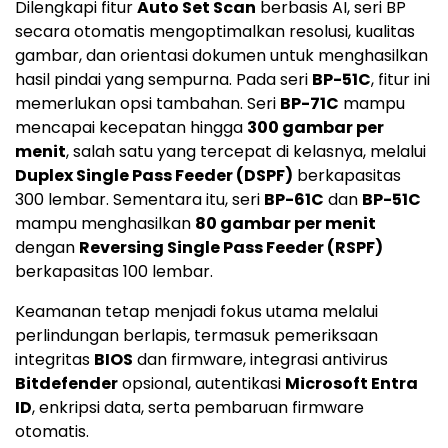
Dilengkapi fitur
Auto Set Scan
berbasis AI, seri BP
secara otomatis mengoptimalkan resolusi, kualitas
gambar, dan orientasi dokumen untuk menghasilkan
hasil pindai yang sempurna. Pada seri
BP-51C
, fitur ini
memerlukan opsi tambahan. Seri
BP-71C
mampu
mencapai kecepatan hingga
300 gambar per
menit
, salah satu yang tercepat di kelasnya, melalui
Duplex Single Pass Feeder (DSPF)
berkapasitas
300 lembar. Sementara itu, seri
BP-61C
dan
BP-51C
mampu menghasilkan
80 gambar per menit
dengan
Reversing Single Pass Feeder (RSPF)
berkapasitas 100 lembar.
Keamanan tetap menjadi fokus utama melalui
perlindungan berlapis, termasuk pemeriksaan
integritas
BIOS
dan firmware, integrasi antivirus
Bitdefender
opsional, autentikasi
Microsoft Entra
ID
, enkripsi data, serta pembaruan firmware
otomatis.