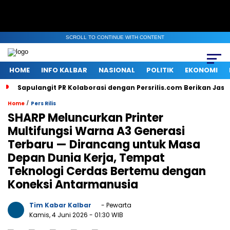
SCROLL TO CONTINUE WITH CONTENT
HOME
INFO KALBAR
NASIONAL
POLITIK
EKONOMI
Sapulangit PR Kolaborasi dengan Persrilis.com Berikan Jas
/
Home
Pers Rilis
SHARP Meluncurkan Printer
Multifungsi Warna A3 Generasi
Terbaru — Dirancang untuk Masa
Depan Dunia Kerja, Tempat
Teknologi Cerdas Bertemu dengan
Koneksi Antarmanusia
Tim Kabar Kalbar
- Pewarta
Kamis, 4 Juni 2026
- 01:30 WIB