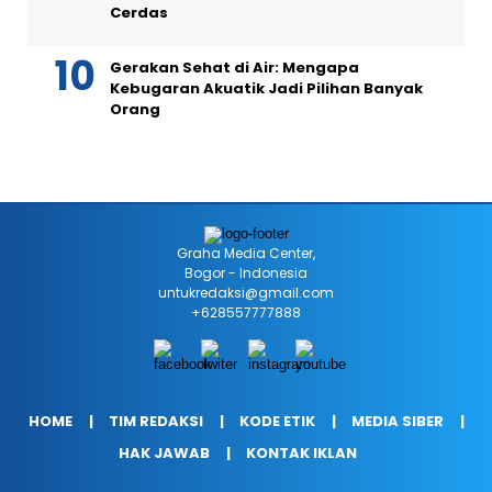
Cerdas
Gerakan Sehat di Air: Mengapa
Kebugaran Akuatik Jadi Pilihan Banyak
Orang
Graha Media Center,
Bogor - Indonesia
untukredaksi@gmail.com
+628557777888
HOME
TIM REDAKSI
KODE ETIK
MEDIA SIBER
HAK JAWAB
KONTAK IKLAN