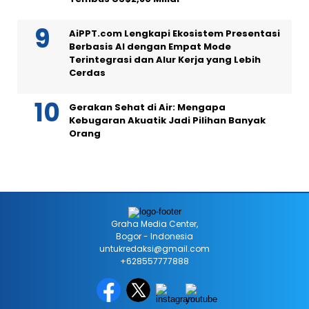
AiPPT.com Lengkapi Ekosistem Presentasi
Berbasis AI dengan Empat Mode
Terintegrasi dan Alur Kerja yang Lebih
Cerdas
Gerakan Sehat di Air: Mengapa
Kebugaran Akuatik Jadi Pilihan Banyak
Orang
Graha Media Center,
Bogor - Indonesia
untukredaksi@gmail.com
+628557777888