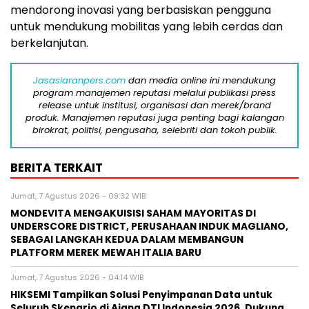
mendorong inovasi yang berbasiskan pengguna
untuk mendukung mobilitas yang lebih cerdas dan
berkelanjutan.
Jasasiaranpers.com
dan media online ini mendukung
program manajemen reputasi melalui publikasi press
release untuk institusi, organisasi dan merek/brand
produk. Manajemen reputasi juga penting bagi kalangan
birokrat, politisi, pengusaha, selebriti dan tokoh publik.
BERITA TERKAIT
Jumat, 7 Agustus 2026 - 09:32 WIB
MONDEVITA MENGAKUISISI SAHAM MAYORITAS DI
UNDERSCORE DISTRICT, PERUSAHAAN INDUK MAGLIANO,
SEBAGAI LANGKAH KEDUA DALAM MEMBANGUN
PLATFORM MEREK MEWAH ITALIA BARU
Jumat, 7 Agustus 2026 - 04:14 WIB
HIKSEMI Tampilkan Solusi Penyimpanan Data untuk
Seluruh Skenario di Ajang DTI Indonesia 2026, Dukung