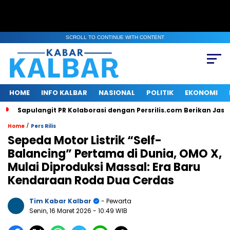
SCROLL TO CONTINUE WITH CONTENT
HOME
INFO KALBAR
NASIONAL
POLITIK
EKONOMI
Sapulangit PR Kolaborasi dengan Persrilis.com Berikan Jas
/
Home
Pers Rilis
Sepeda Motor Listrik “Self-
Balancing” Pertama di Dunia, OMO X,
Mulai Diproduksi Massal: Era Baru
Kendaraan Roda Dua Cerdas
Tim Kabar Kalbar
- Pewarta
Senin, 16 Maret 2026
- 10:49 WIB