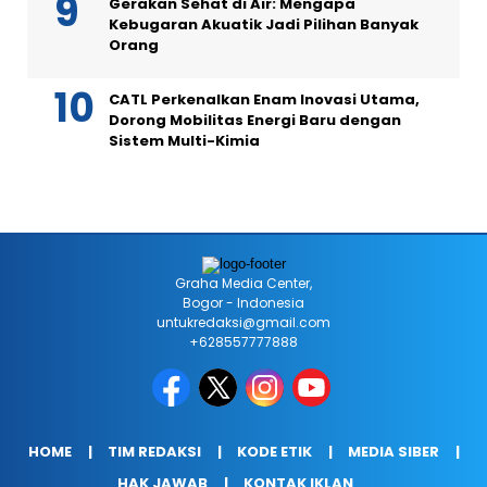
Gerakan Sehat di Air: Mengapa
Kebugaran Akuatik Jadi Pilihan Banyak
Orang
CATL Perkenalkan Enam Inovasi Utama,
Dorong Mobilitas Energi Baru dengan
Sistem Multi-Kimia
Graha Media Center,
Bogor - Indonesia
untukredaksi@gmail.com
+628557777888
HOME
TIM REDAKSI
KODE ETIK
MEDIA SIBER
HAK JAWAB
KONTAK IKLAN