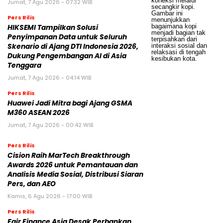
Jumat, 7 Agu 2026 - 07:32 WIB
Pers Rilis
HIKSEMI Tampilkan Solusi
Penyimpanan Data untuk Seluruh
Skenario di Ajang DTI Indonesia 2026,
Dukung Pengembangan AI di Asia
Tenggara
Jumat, 7 Agu 2026 - 04:14 WIB
Pers Rilis
Huawei Jadi Mitra bagi Ajang GSMA
M360 ASEAN 2026
Jumat, 7 Agu 2026 - 00:42 WIB
Pers Rilis
Cision Raih MarTech Breakthrough
Awards 2026 untuk Pemantauan dan
Analisis Media Sosial, Distribusi Siaran
Pers, dan AEO
Kamis, 6 Agu 2026 - 17:00 WIB
Pers Rilis
Fair Finance Asia Desak Perbankan