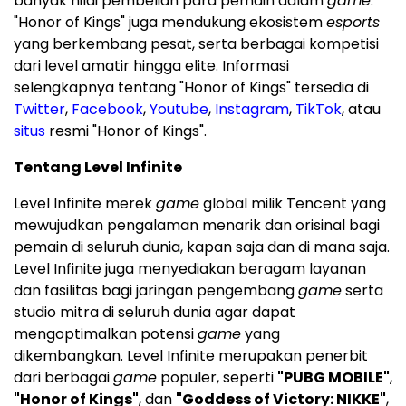
banyak nilai pembelian para pemain dalam
game
.
"Honor of Kings" juga mendukung ekosistem
esports
yang berkembang pesat, serta berbagai kompetisi
dari level amatir hingga elite. Informasi
selengkapnya tentang "Honor of Kings" tersedia di
Twitter
,
Facebook
,
Youtube
,
Instagram
,
TikTok
, atau
situs
resmi "Honor of Kings".
Tentang Level Infinite
Level Infinite merek
game
global milik
Tencent
yang
mewujudkan pengalaman menarik dan orisinal bagi
pemain di seluruh dunia, kapan saja dan di mana saja.
Level Infinite juga menyediakan beragam layanan
dan fasilitas bagi jaringan pengembang
game
serta
studio mitra di seluruh dunia agar dapat
mengoptimalkan potensi
game
yang
dikembangkan. Level Infinite merupakan penerbit
dari berbagai
game
populer, seperti
"PUBG MOBILE"
,
"Honor of Kings"
, dan
"Goddess of Victory: NIKKE"
,