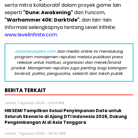
serta mitra kolaboratif dalam proyek
game
lain
seperti
"Dune: Awakening"
dari Funcom,
"Warhammer
40K
: Darktide"
, dan lain-lain.
Informasi selengkapnya tentang Level Infinite:
www.levelinfinite.com
.
Jasasiaranpers.com
dan media online ini mendukung
program manajemen reputasi melalui publikasi press
release untuk institusi, organisasi dan merek/brand
produk. Manajemen reputasi juga penting bagi kalangan
birokrat, politisi, pengusaha, selebriti dan tokoh publik.
BERITA TERKAIT
Jumat, 7 Agustus 2026 - 04:14 WIB
HIKSEMI Tampilkan Solusi Penyimpanan Data untuk
Seluruh Skenario di Ajang DTI Indonesia 2026, Dukung
Pengembangan AI di Asia Tenggara
Jumat, 7 Agustus 2026 - 00:42 WIB