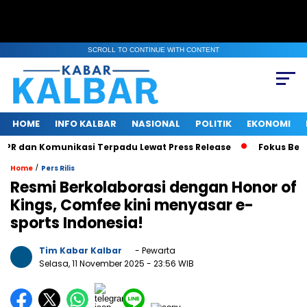
SCROLL TO CONTINUE WITH CONTENT
HOME
INFO KALBAR
NASIONAL
POLITIK
EKONOMI
dan Komunikasi Terpadu Lewat Press Release
Fokus Benahi I
/
Home
Pers Rilis
Resmi Berkolaborasi dengan Honor of
Kings, Comfee kini menyasar e-
sports Indonesia!
Tim Kabar Kalbar
- Pewarta
Selasa, 11 November 2025
- 23:56 WIB