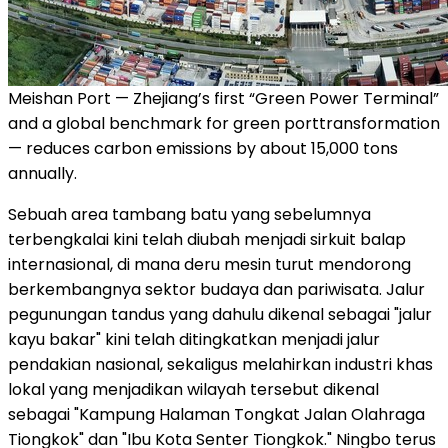
Meishan Port — Zhejiang’s first “Green Power Terminal”
and a global benchmark for green porttransformation
— reduces carbon emissions by about 15,000 tons
annually.
Sebuah area tambang batu yang sebelumnya
terbengkalai kini telah diubah menjadi sirkuit balap
internasional, di mana deru mesin turut mendorong
berkembangnya sektor budaya dan pariwisata. Jalur
pegunungan tandus yang dahulu dikenal sebagai "jalur
kayu bakar" kini telah ditingkatkan menjadi jalur
pendakian nasional, sekaligus melahirkan industri khas
lokal yang menjadikan wilayah tersebut dikenal
sebagai "Kampung Halaman Tongkat Jalan Olahraga
Tiongkok" dan "Ibu Kota Senter Tiongkok." Ningbo terus