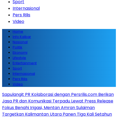
Sport
Internasional
Pers Rilis
Video
Home
Info Kalbar
Nasional
Politik
Ekonomi
Lifestyle
Entertainment
Sport
Internasional
Pers Rilis
Video
Sapulangit PR Kolaborasi dengan Persrilis.com Berikan
Jasa PR dan Komunikasi Terpadu Lewat Press Release
Fokus Benahi Irigasi, Mentan Amran Sulaiman
Targetkan Kalimantan Utara Panen Tiga Kali Setahun