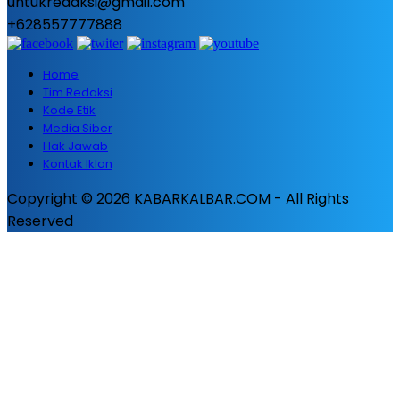
untukredaksi@gmail.com
+628557777888
Home
Tim Redaksi
Kode Etik
Media Siber
Hak Jawab
Kontak Iklan
Copyright © 2026 KABARKALBAR.COM - All Rights
Reserved